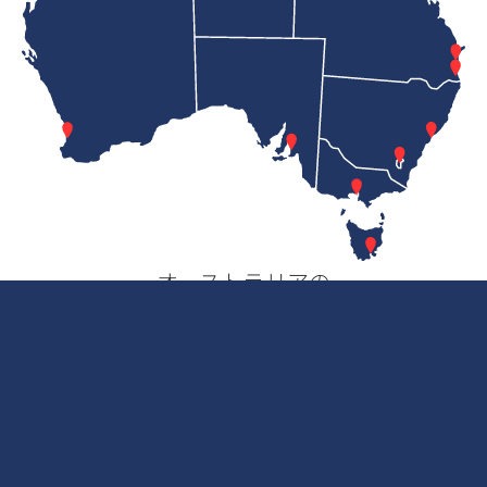
オーストラリアの
不動産・投資情報
■豪州マーケットのご説明
■投資案件のご紹介／現地ご案内
■不動産ファンド組成
■投資物件見学ツアーアレンジ